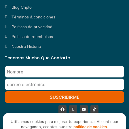
Blog Cripto
Términos & condiciones
Políticas de privacidad
Política de reembolsos
Nuestra Historia
Tenemos Mucho Que Contarte
SUSCRIBIRME
F
M
Y
T
a
y
o
i
c
i
u
k
e
c
t
t
Utilizamos cookies para mejorar tu experiencia. Al continuar
b
o
u
o
navegando, aceptas nuestra
política de cookies
.
o
n
b
k